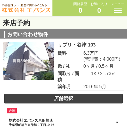
閲覧履歴
お気に入り
メニュー
0
0
来店予約
お問い合わせ物件
リブリ・谷津 103
賃料
6.3万円
(管理費：4,000円)
敷 / 礼
0ヶ月 / 0.5ヶ月
間取り / 面
1K / 21.73㎡
積
築年月
2016年 5月
店舗選択
必須
株式会社エバンス東船橋店
千葉県船橋市東船橋２丁目10-16