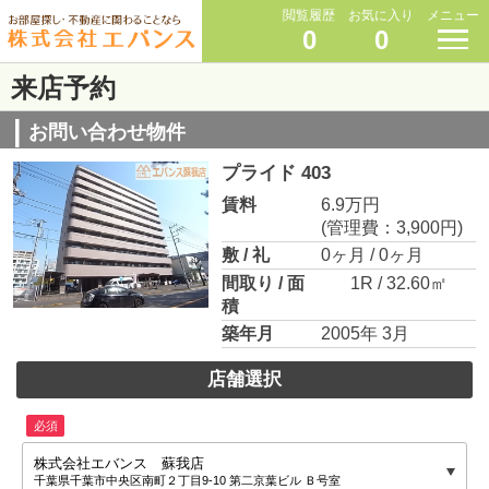
閲覧履歴
お気に入り
メニュー
0
0
来店予約
お問い合わせ物件
プライド 403
賃料
6.9万円
(管理費：3,900円)
敷 / 礼
0ヶ月 / 0ヶ月
間取り / 面
1R / 32.60㎡
積
築年月
2005年 3月
店舗選択
必須
株式会社エバンス 蘇我店
千葉県千葉市中央区南町２丁目9-10 第二京葉ビル Ｂ号室