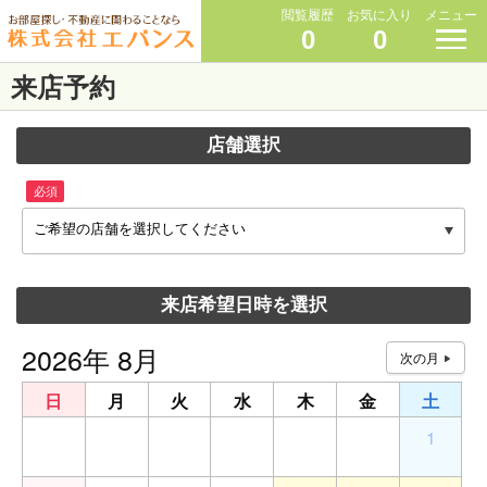
閲覧履歴
お気に入り
メニュー
0
0
来店予約
店舗選択
必須
ご希望の店舗を選択してください
来店希望日時を選択
2026年 8月
日
月
火
水
木
金
土
26
27
28
29
30
31
1