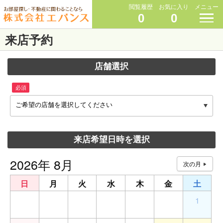
閲覧履歴
お気に入り
メニュー
0
0
来店予約
店舗選択
必須
ご希望の店舗を選択してください
来店希望日時を選択
2026年 8月
日
月
火
水
木
金
土
26
27
28
29
30
31
1