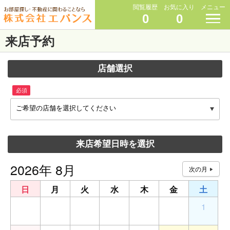
閲覧履歴
お気に入り
メニュー
0
0
来店予約
店舗選択
必須
ご希望の店舗を選択してください
来店希望日時を選択
2026年 8月
日
月
火
水
木
金
土
26
27
28
29
30
31
1