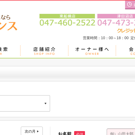
営業時間：10：00～18：00 
二京葉ビル Ｂ号室
お名前
必須