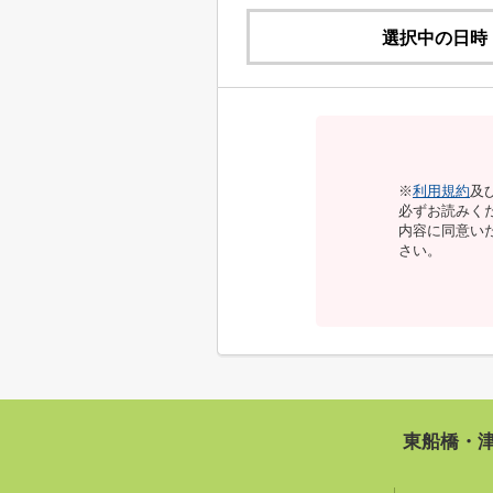
選択中の日時
※
利用規約
及
必ずお読みく
内容に同意い
さい。
東船橋・