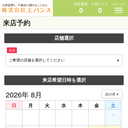
閲覧履歴
お気に入り
メニュー
0
0
来店予約
店舗選択
必須
ご希望の店舗を選択してください
来店希望日時を選択
2026年 8月
日
月
火
水
木
金
土
26
27
28
29
30
31
1