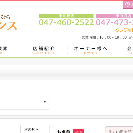
営業時間：10：00～18：00 
二京葉ビル Ｂ号室
お名前
必須