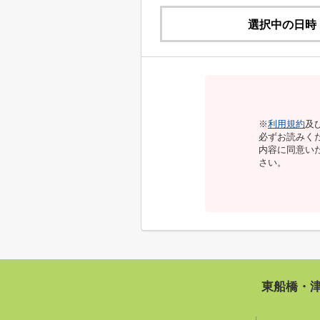
選択中の日時
※
利用規約
及
必ずお読みく
内容に同意い
さい。
東船橋・