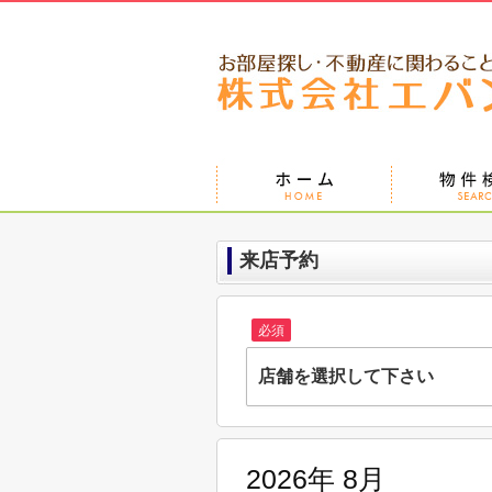
来店予約
必須
店舗を選択して下さい
株式会社エバンス 蘇我店
千葉県千葉市中央区南町２丁目9-10 第
2026年 8月
株式会社エバンス東船橋店