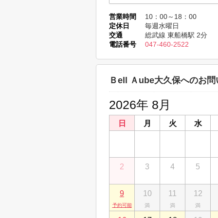
株式会社エバンス 蘇我店
営業時間
10：00～18：00
千葉県千葉市中央区南町２丁目9-10 第
定休日
毎週水曜日
交通
総武線 東船橋駅 2分
株式会社エバンス東船橋店
電話番号
047-460-2522
千葉県船橋市東船橋２丁目10-16
Ｂell Ａube大久保へのお
2026年 8月
日
月
火
水
26
27
28
29
2
3
4
5
9
10
11
12