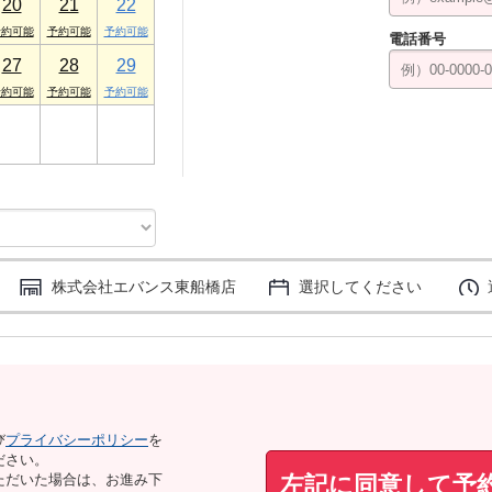
20
21
22
電話番号
27
28
29
3
4
5
株式会社エバンス東船橋店
選択してください
び
プライバシーポリシー
を
ださい。
左記に同意して予
ただいた場合は、お進み下