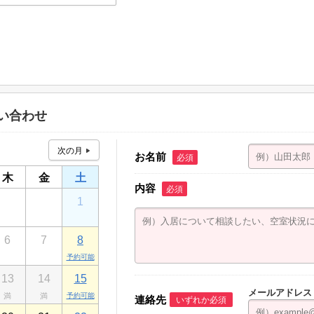
二京葉ビル Ｂ号室
問い合わせ
お名前
必須
木
金
土
内容
必須
30
31
1
6
7
8
13
14
15
メールアドレス
連絡先
いずれか必須