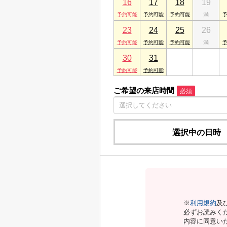
16
17
18
19
23
24
25
26
30
31
1
2
ご希望の来店時間
必須
選択中の日時
※
利用規約
及
必ずお読みく
内容に同意い