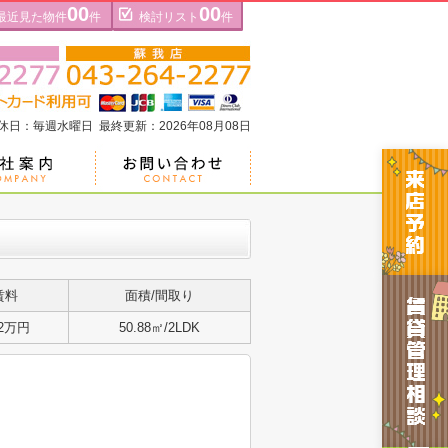
00
00
最近見た物件
件
検討リスト
件
定休日：毎週水曜日 最終更新：2026年08月08日
賃料
面積/間取り
.2万円
50.88㎡/2LDK