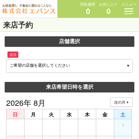
閲覧履歴
お気に入り
メニュー
0
0
来店予約
店舗選択
必須
ご希望の店舗を選択してください
来店希望日時を選択
2026年 8月
日
月
火
水
木
金
土
26
27
28
29
30
31
1