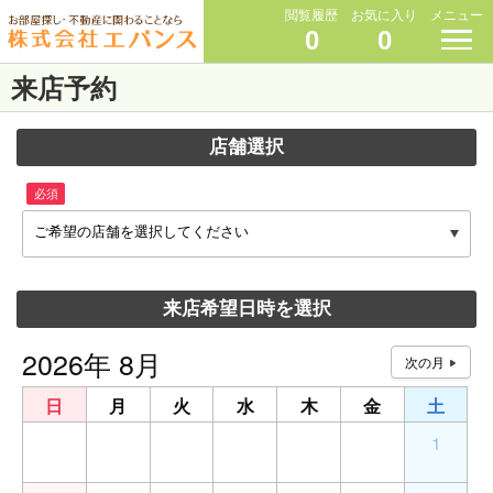
閲覧履歴
お気に入り
メニュー
0
0
来店予約
店舗選択
必須
ご希望の店舗を選択してください
来店希望日時を選択
2026年 8月
日
月
火
水
木
金
土
26
27
28
29
30
31
1