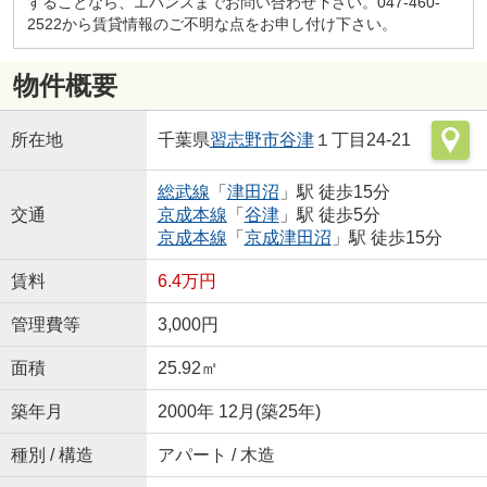
することなら、エバンスまでお問い合わせ下さい。047-460-
2522から賃貸情報のご不明な点をお申し付け下さい。
物件概要
所在地
千葉県
習志野市
谷津
１丁目24-21
総武線
「
津田沼
」駅 徒歩15分
交通
京成本線
「
谷津
」駅 徒歩5分
京成本線
「
京成津田沼
」駅 徒歩15分
賃料
6.4万円
管理費等
3,000円
面積
25.92㎡
築年月
2000年 12月(築25年)
種別 / 構造
アパート / 木造