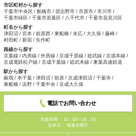
市区町村から探す
千葉市中央区
/
船橋市
/
習志野市
/
市原市
/
市川市
/
千葉市緑区
/
千葉市若葉区
/
八千代市
/
千葉市花見川区
町名から探す
津田沼
/
宮本
/
前原西
/
東船橋
/
末広
/
大久保
/
藤崎
/
村田町
/
新宿
/
矢作町
路線から探す
京葉線
/
内房線
/
外房線
/
京成千原線
/
総武線
/
京成本線
/
京成電鉄松戸線
/
京成千葉線
/
総武本線
/
東葉高速鉄道
駅から探す
蘇我
/
本千葉
/
津田沼
/
前原
/
京成津田沼
/
千葉寺
/
東船橋
/
浜野
/
千葉中央
/
京成大久保
電話でお問い合わせ
営業時間：
10：00～18：00
定休日：
毎週水曜日