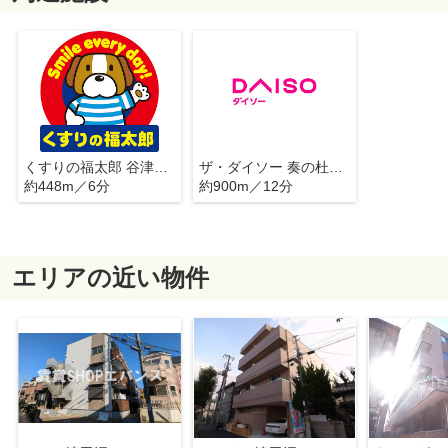
くすりの福太郎 谷津駅前店
ザ・ダイソー 奏の杜フォルテ津田沼店
約448m／6分
約900m／12分
エリアの近い物件