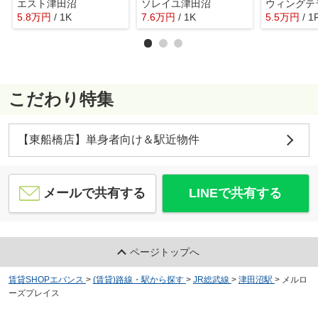
エスト津田沼
ソレイユ津田沼
ウィングテ
5.8
万
円
/ 1K
7.6
万
円
/ 1K
5.5
万
円
/ 1
こだわり特集
【東船橋店】単身者向け＆駅近物件
メールで共有する
LINEで共有する
ページトップへ
賃貸SHOPエバンス
>
(賃貸)路線・駅から探す
>
JR総武線
>
津田沼駅
>
メルロ
ーズプレイス