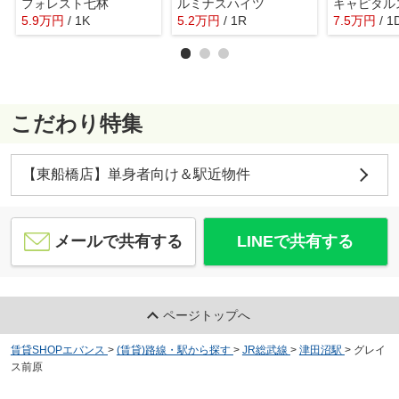
フォレスト七林
ルミナスハイツ
キャピタル
5.9
万
円
/ 1K
5.2
万
円
/ 1R
7.5
万
円
/ 1
こだわり特集
【東船橋店】単身者向け＆駅近物件
メールで共有する
LINEで共有する
ページトップへ
賃貸SHOPエバンス
>
(賃貸)路線・駅から探す
>
JR総武線
>
津田沼駅
>
グレイ
ス前原