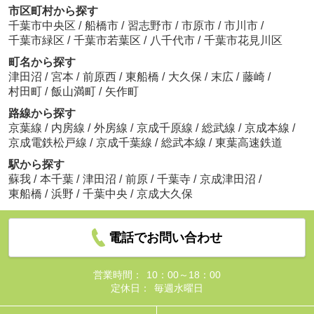
市区町村から探す
千葉市中央区
/
船橋市
/
習志野市
/
市原市
/
市川市
/
千葉市緑区
/
千葉市若葉区
/
八千代市
/
千葉市花見川区
町名から探す
津田沼
/
宮本
/
前原西
/
東船橋
/
大久保
/
末広
/
藤崎
/
村田町
/
飯山満町
/
矢作町
路線から探す
京葉線
/
内房線
/
外房線
/
京成千原線
/
総武線
/
京成本線
/
京成電鉄松戸線
/
京成千葉線
/
総武本線
/
東葉高速鉄道
駅から探す
蘇我
/
本千葉
/
津田沼
/
前原
/
千葉寺
/
京成津田沼
/
東船橋
/
浜野
/
千葉中央
/
京成大久保
電話でお問い合わせ
営業時間：
10：00～18：00
定休日：
毎週水曜日