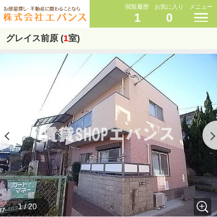
閲覧履歴
お気に入り
メニュー
1
0
グレイス前原 (
1
室)
1 / 20