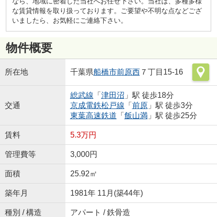
なら、地域に密着した当社へお任せ下さい。当社は、多種多様
な賃貸情報を取り扱っております。ご要望や不明な点などござ
いましたら、お気軽にご連絡下さい。
物件概要
所在地
千葉県
船橋市
前原西
７丁目15-16
総武線
「
津田沼
」駅 徒歩18分
交通
京成電鉄松戸線
「
前原
」駅 徒歩3分
東葉高速鉄道
「
飯山満
」駅 徒歩25分
賃料
5.3万円
管理費等
3,000円
面積
25.92㎡
築年月
1981年 11月(築44年)
種別 / 構造
アパート / 鉄骨造