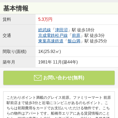
基本情報
賃料
5.3万円
総武線
「
津田沼
」駅 徒歩18分
交通
京成電鉄松戸線
「
前原
」駅 徒歩3分
東葉高速鉄道
「
飯山満
」駅 徒歩25分
間取り(面積)
1K(25.92㎡)
築年月
1981年 11月(築44年)
お問い合わせ(無料)
こだわりポイント満載のグレイス前原。ファミリーマート 前原
駅前店まで徒歩3分と近場にコンビニがあるのもポイント。こ
ちらは初期費用をカードでお支払いいただける物件です。こち
らの物件はアパートです。船橋市エリアにある賃貸情報のこと