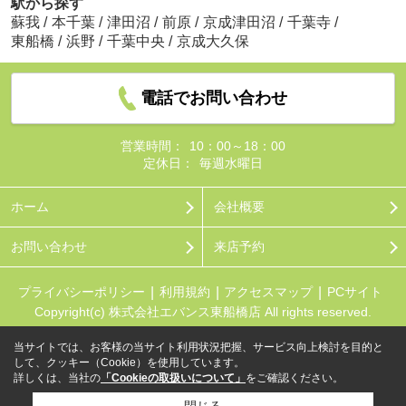
駅から探す
蘇我
/
本千葉
/
津田沼
/
前原
/
京成津田沼
/
千葉寺
/
東船橋
/
浜野
/
千葉中央
/
京成大久保
電話でお問い合わせ
営業時間：
10：00～18：00
定休日：
毎週水曜日
ホーム
会社概要
お問い合わせ
来店予約
プライバシーポリシー
利用規約
アクセスマップ
PCサイト
Copyright(c) 株式会社エバンス東船橋店 All rights reserved.
当サイトでは、お客様の当サイト利用状況把握、サービス向上検討を目的と
して、クッキー（Cookie）を使用しています。
詳しくは、当社の
「Cookieの取扱いについて」
をご確認ください。