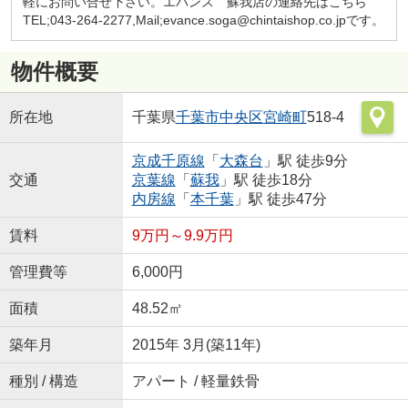
軽にお問い合せ下さい。エバンス 蘇我店の連絡先はこちら
TEL;043-264-2277,Mail;evance.soga@chintaishop.co.jpです。
物件概要
所在地
千葉県
千葉市中央区
宮崎町
518-4
京成千原線
「
大森台
」駅 徒歩9分
交通
京葉線
「
蘇我
」駅 徒歩18分
内房線
「
本千葉
」駅 徒歩47分
賃料
9万円～9.9万円
管理費等
6,000円
面積
48.52㎡
築年月
2015年 3月(築11年)
種別 / 構造
アパート / 軽量鉄骨