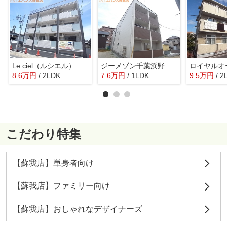
Le ciel（ルシエル）
ジーメゾン千葉浜野クオリ
ロイヤルオ
8.6
万
円
/ 2LDK
7.6
万
円
/ 1LDK
9.5
万
円
/ 2
こだわり特集
【蘇我店】単身者向け
【蘇我店】ファミリー向け
【蘇我店】おしゃれなデザイナーズ