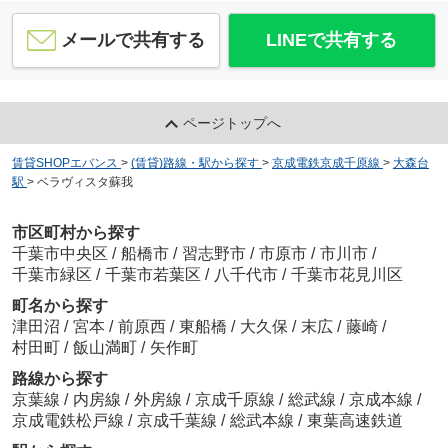
メールで共有する
LINEで共有する
ページトップへ
賃貸SHOPエバンス
>
(賃貸)路線・駅から探す
>
京成電鉄京成千原線
>
大森台
駅
>
ベラヴィスタ蘇我
市区町村から探す
千葉市中央区
/
船橋市
/
習志野市
/
市原市
/
市川市
/
千葉市緑区
/
千葉市若葉区
/
八千代市
/
千葉市花見川区
町名から探す
津田沼
/
宮本
/
前原西
/
東船橋
/
大久保
/
末広
/
藤崎
/
村田町
/
飯山満町
/
矢作町
路線から探す
京葉線
/
内房線
/
外房線
/
京成千原線
/
総武線
/
京成本線
/
京成電鉄松戸線
/
京成千葉線
/
総武本線
/
東葉高速鉄道