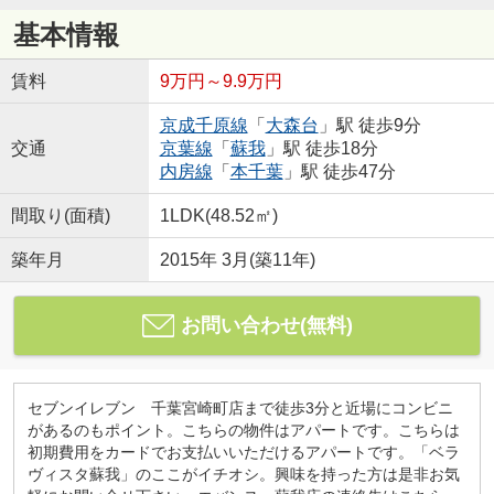
基本情報
賃料
9万円～9.9万円
京成千原線
「
大森台
」駅 徒歩9分
交通
京葉線
「
蘇我
」駅 徒歩18分
内房線
「
本千葉
」駅 徒歩47分
間取り(面積)
1LDK(48.52㎡)
築年月
2015年 3月(築11年)
お問い合わせ(無料)
セブンイレブン 千葉宮崎町店まで徒歩3分と近場にコンビニ
があるのもポイント。こちらの物件はアパートです。こちらは
初期費用をカードでお支払いいただけるアパートです。「ベラ
ヴィスタ蘇我」のここがイチオシ。興味を持った方は是非お気