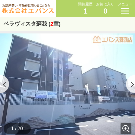
閲覧履歴
お気に入り
メニュー
1
0
ベラヴィスタ蘇我 (
2
室)
1 / 20