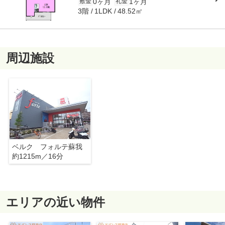
0ヶ月
1ヶ月
敷金
礼金
3階
48.52㎡
1LDK
周辺施設
ベルク フォルテ蘇我
約1215m／16分
エリアの近い物件