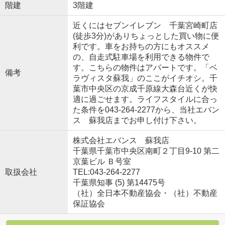
階建
3階建
近くにはセブンイレブン 千葉宮崎町店
(徒歩3分)がありちょっとした買い物に便
利です。車をお持ちの方にもオススメ
の、自走式駐車場を利用できる物件で
す。こちらの物件はアパートです。「ベ
備考
ラヴィスタ蘇我」のここがイチオシ。千
葉市中央区の京成千原線大森台近くが快
適に過ごせます。ライフスタイルに合っ
た条件を043-264-2277から、当社エバン
ス 蘇我店までお申し付け下さい。
株式会社エバンス 蘇我店
千葉県千葉市中央区南町２丁目9-10 第二
京葉ビル Ｂ号室
取扱会社
TEL:043-264-2277
千葉県知事 (5) 第14475号
（社）全日本不動産協会・（社）不動産
保証協会