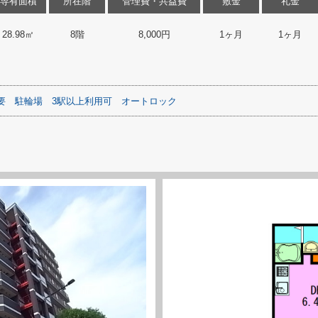
専有面積
所在階
管理費・共益費
敷金
礼金
28.98㎡
8階
8,000円
1ヶ月
1ヶ月
要
駐輪場
3駅以上利用可
オートロック