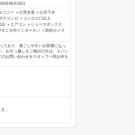
026年08月18日
ルコニー
公営水道
公共下水
ガスコンロ
コンロ２口以上
面台
エアコン
シューズボックス
Vモニタ付インターホン
防犯カメラ
っており、過ごしやすいお部屋になっ
い。お引っ越しをご検討の方は、エバン
.co.jpまでのお問い合わせをスタッフ一同お待ち
ます。