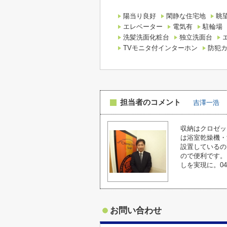
陽当り良好
閑静な住宅地
眺
エレベーター
電気有
駐輪場
洗髪洗面化粧台
独立洗面台
TVモニタ付インターホン
防犯
担当者のコメント
吉澤一浩
収納はクロゼッ
は浴室乾燥機・
設置しているの
ので便利です。
しを実現に。04
お問い合わせ