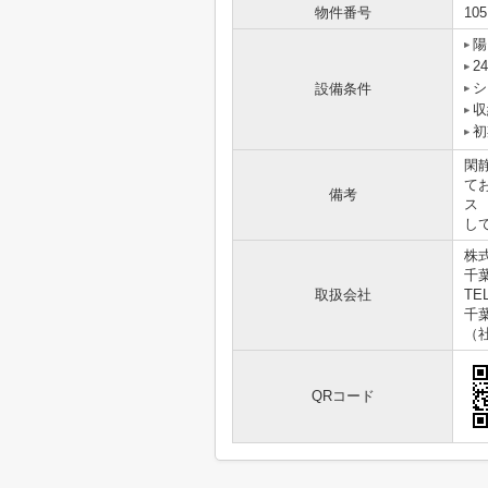
物件番号
105
陽
2
シ
設備条件
収
初
閑
て
備考
ス 
し
株
千
取扱会社
TEL
千葉
（
QRコード