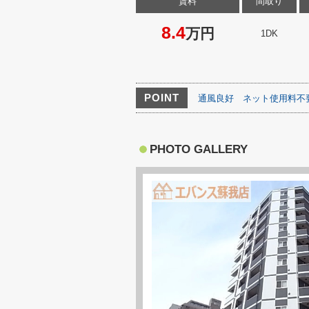
賃料
間取り
8.4
万円
1DK
POINT
通風良好
ネット使用料不
PHOTO GALLERY