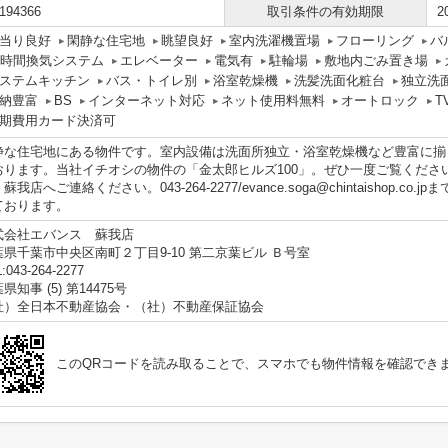
194366
取引条件の有効期限
2
当り良好
閑静な住宅地
眺望良好
室内洗濯機置場
フローリング
バ
4時間換気システム
エレベーター
電気有
駐輪場
敷地内ごみ置き場
ステムキッチン
バス・トイレ別
浴室乾燥機
洗髪洗面化粧台
独立洗
納豊富
BS
インターネット対応
ネット使用料無料
オートロック
T
期費用カード決済可
静な住宅地にある物件です。室内設備は洗面所独立・浴室乾燥機など豊富に揃
おります。当社イチオシの物件の「金太郎ヒルズ100」。ぜひ一度ご覧くださ
蘇我店へご連絡ください。043-264-2277/evance.soga@chintaishop
ております。
式会社エバンス 蘇我店
葉県千葉市中央区南町２丁目9-10 第二京葉ビル Ｂ号室
:043-264-2277
県知事 (5) 第14475号
社）全日本不動産協会・（社）不動産保証協会
このQRコードを読み取ることで、スマホでも物件情報を確認でき