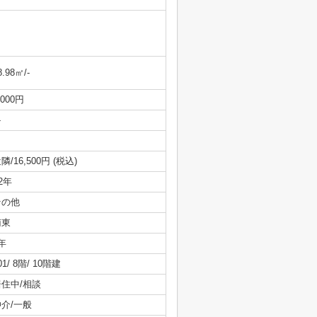
8.98㎡/-
,000円
-
隣/16,500円 (税込)
/2年
その他
南東
年
01/ 8階/ 10階建
居住中/相談
仲介/一般