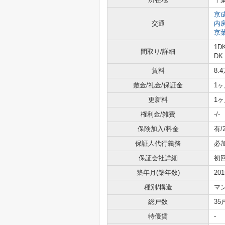
京
交通
内
京
1D
間取り/詳細
DK
賃料
8.
敷金/礼金/保証金
1ヶ
更新料
1ヶ
権利金/雑費
-/-
保険加入/料金
有/
保証人代行義務
必
保証会社詳細
初
築年月(築年数)
20
種別/構造
マ
総戸数
35
特優賃
-