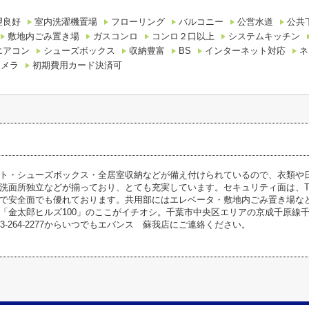
望良好
室内洗濯機置場
フローリング
バルコニー
公営水道
公共
敷地内ごみ置き場
ガスコンロ
コンロ２口以上
システムキッチン
エアコン
シューズボックス
収納豊富
BS
インターネット対応
ネ
カメラ
初期費用カード決済可
ト・シューズボックス・全居室収納などが備え付けられているので、衣類や
洗面所独立などが揃っており、とても充実しています。セキュリティ面は、T
で安全面でも優れております。共用部にはエレベータ・敷地内ごみ置き場な
「金太郎ヒルズ100」のここがイチオシ。千葉市中央区エリアの京成千原線
3-264-2277からいつでもエバンス 蘇我店にご連絡ください。