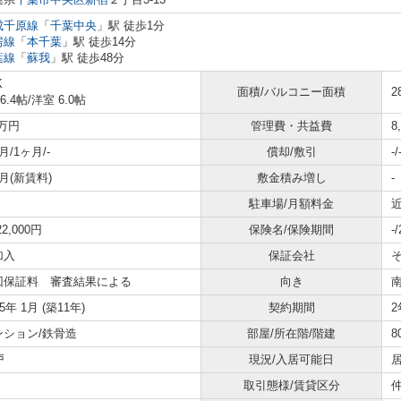
成千原線
「
千葉中央
」駅 徒歩1分
房線
「
本千葉
」駅 徒歩14分
葉線
「
蘇我
」駅 徒歩48分
K
面積/バルコニー面積
2
 6.4帖
/
洋室 6.0帖
4万円
管理費・共益費
8
月/1ヶ月/-
償却/敷引
-/
月(新賃料)
敷金積み増し
-
駐車場/月額料金
近
22,000円
保険名/保険期間
-
加入
保証会社
回保証料 審査結果による
向き
15年 1月 (築11年)
契約期間
2
ンション/鉄骨造
部屋/所在階/階建
8
戸
現況/入居可能日
取引態様/賃貸区分