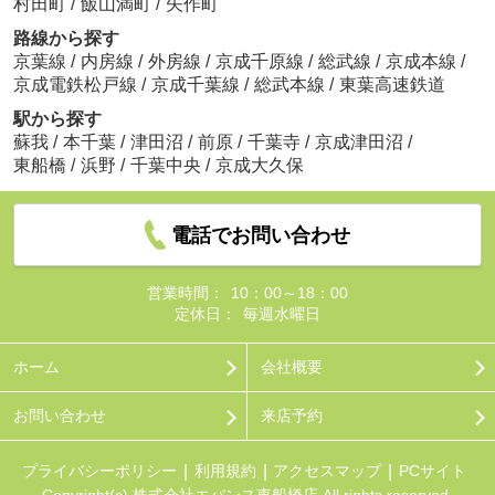
村田町
/
飯山満町
/
矢作町
路線から探す
京葉線
/
内房線
/
外房線
/
京成千原線
/
総武線
/
京成本線
/
京成電鉄松戸線
/
京成千葉線
/
総武本線
/
東葉高速鉄道
駅から探す
蘇我
/
本千葉
/
津田沼
/
前原
/
千葉寺
/
京成津田沼
/
東船橋
/
浜野
/
千葉中央
/
京成大久保
電話でお問い合わせ
営業時間：
10：00～18：00
定休日：
毎週水曜日
ホーム
会社概要
お問い合わせ
来店予約
プライバシーポリシー
利用規約
アクセスマップ
PCサイト