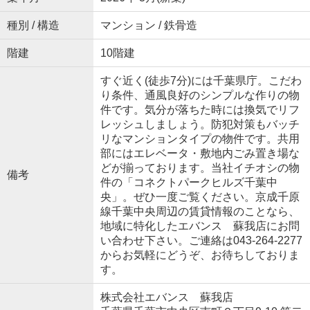
種別 / 構造
マンション / 鉄骨造
階建
10階建
すぐ近く(徒歩7分)には千葉県庁。こだわ
り条件、通風良好のシンプルな作りの物
件です。気分が落ちた時には換気でリフ
レッシュしましょう。防犯対策もバッチ
リなマンションタイプの物件です。共用
部にはエレベータ・敷地内ごみ置き場な
どが揃っております。当社イチオシの物
備考
件の「コネクトパークヒルズ千葉中
央」。ぜひ一度ご覧ください。京成千原
線千葉中央周辺の賃貸情報のことなら、
地域に特化したエバンス 蘇我店にお問
い合わせ下さい。ご連絡は043-264-2277
からお気軽にどうぞ、お待ちしておりま
す。
株式会社エバンス 蘇我店