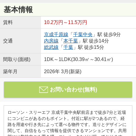
基本情報
賃料
10.2万円～11.5万円
京成千原線
「
千葉中央
」駅 徒歩9分
交通
内房線
「
本千葉
」駅 徒歩14分
総武線
「
千葉
」駅 徒歩15分
間取り(面積)
1DK～1LDK(30.39㎡～30.41㎡)
築年月
2026年 3月(新築)
お問い合わせ(無料)
ローソン・スリーエフ 京成千葉中央駅前店まで徒歩7分と近場
にコンビニがあるのもポイント。付近に駅が2つあるので、経
路を用途や行き先によって選べる物件です。造りとデザインに
関して、自信をもって情報を提供できるマンションです。共用