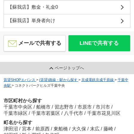
【蘇我店】敷金・礼金0
【蘇我店】単身者向け
メールで共有する
LINEで共有する
ページトップへ
賃貸SHOPエバンス
>
(賃貸)路線・駅から探す
>
京成電鉄京成千原線
>
千葉中
央駅
>
コネクトパークヒルズ千葉中央
市区町村から探す
千葉市中央区
/
船橋市
/
習志野市
/
市原市
/
市川市
/
千葉市緑区
/
千葉市若葉区
/
八千代市
/
千葉市花見川区
町名から探す
津田沼
/
宮本
/
前原西
/
東船橋
/
大久保
/
末広
/
藤崎
/