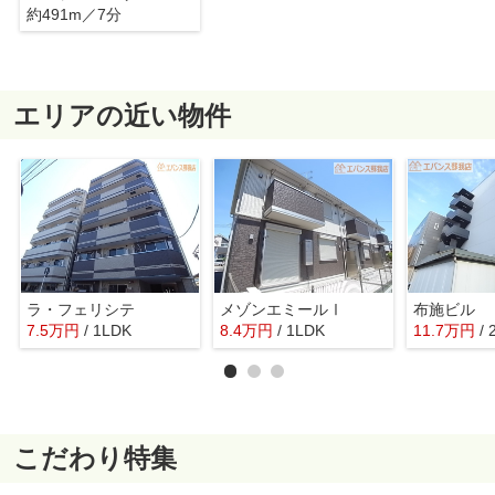
約491m／7分
エリアの近い物件
ラ・フェリシテ
メゾンエミールⅠ
布施ビル
7.5
万
円
/ 1LDK
8.4
万
円
/ 1LDK
11.7
万
円
/
こだわり特集