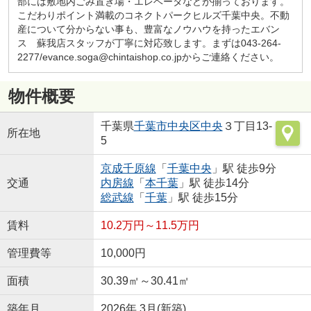
部には敷地内ごみ置き場・エレベータなどが揃っております。
こだわりポイント満載のコネクトパークヒルズ千葉中央。不動
産について分からない事も、豊富なノウハウを持ったエバン
ス 蘇我店スタッフが丁寧に対応致します。まずは043-264-
2277/evance.soga@chintaishop.co.jpからご連絡ください。
物件概要
千葉県
千葉市中央区
中央
３丁目13-
所在地
5
京成千原線
「
千葉中央
」駅 徒歩9分
交通
内房線
「
本千葉
」駅 徒歩14分
総武線
「
千葉
」駅 徒歩15分
賃料
10.2万円～11.5万円
管理費等
10,000円
面積
30.39㎡～30.41㎡
築年月
2026年 3月(新築)