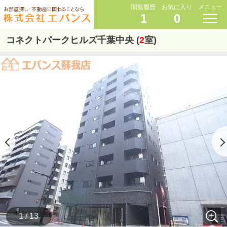
閲覧履歴
お気に入り
メニュー
1
0
コネクトパークヒルズ千葉中央 (
2
室)
1 / 13