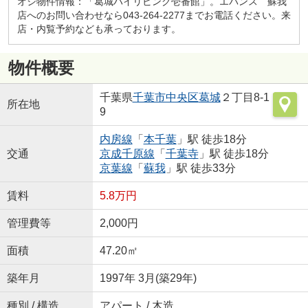
オシ物件情報：「葛城ハイリビング壱番館」。エバンス 蘇我
店へのお問い合わせなら043-264-2277までお電話ください。来
店・内覧予約なども承っております。
物件概要
千葉県
千葉市中央区
葛城
２丁目8-1
所在地
9
内房線
「
本千葉
」駅 徒歩18分
交通
京成千原線
「
千葉寺
」駅 徒歩18分
京葉線
「
蘇我
」駅 徒歩33分
賃料
5.8万円
管理費等
2,000円
面積
47.20㎡
築年月
1997年 3月(築29年)
種別 / 構造
アパート / 木造