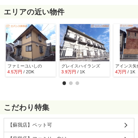
エリアの近い物件
ファミーユいしの
グレイスハイランズ
アインス矢
4.5
万
円
/ 2DK
3.9
万
円
/ 1K
4
万
円
/ 1K
こだわり特集
【蘇我店】ペット可