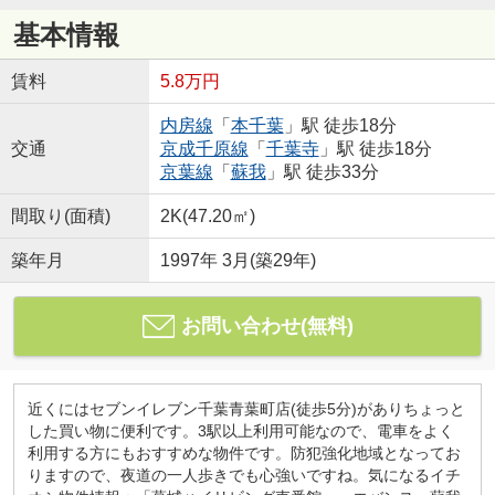
基本情報
賃料
5.8万円
内房線
「
本千葉
」駅 徒歩18分
交通
京成千原線
「
千葉寺
」駅 徒歩18分
京葉線
「
蘇我
」駅 徒歩33分
間取り(面積)
2K(47.20㎡)
築年月
1997年 3月(築29年)
お問い合わせ(無料)
近くにはセブンイレブン千葉青葉町店(徒歩5分)がありちょっと
した買い物に便利です。3駅以上利用可能なので、電車をよく
利用する方にもおすすめな物件です。防犯強化地域となってお
りますので、夜道の一人歩きでも心強いですね。気になるイチ