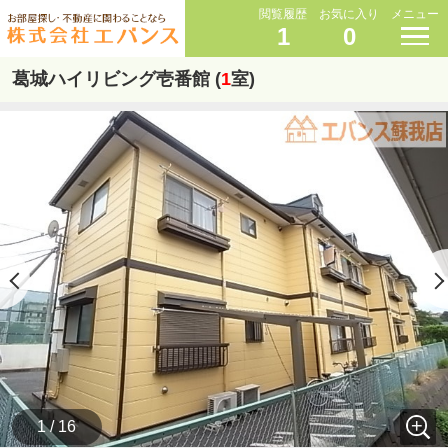
閲覧履歴
お気に入り
メニュー
1
0
葛城ハイリビング壱番館 (
1
室)
1 / 16