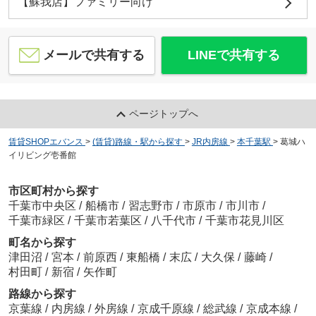
【蘇我店】ファミリー向け
メールで共有する
LINEで共有する
ページトップへ
賃貸SHOPエバンス
>
(賃貸)路線・駅から探す
>
JR内房線
>
本千葉駅
>
葛城ハ
イリビング壱番館
市区町村から探す
千葉市中央区
/
船橋市
/
習志野市
/
市原市
/
市川市
/
千葉市緑区
/
千葉市若葉区
/
八千代市
/
千葉市花見川区
町名から探す
津田沼
/
宮本
/
前原西
/
東船橋
/
末広
/
大久保
/
藤崎
/
村田町
/
新宿
/
矢作町
路線から探す
京葉線
/
内房線
/
外房線
/
京成千原線
/
総武線
/
京成本線
/