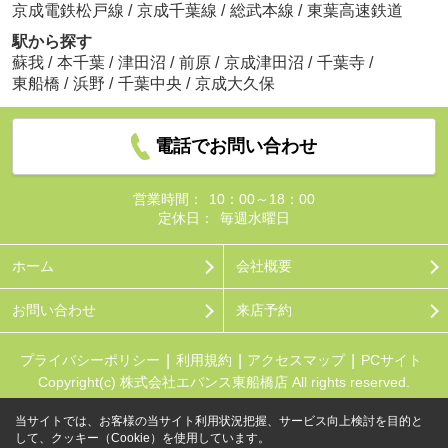
京成電鉄松戸線
/
京成千葉線
/
総武本線
/
東葉高速鉄道
駅から探す
蘇我
/
本千葉
/
津田沼
/
前原
/
京成津田沼
/
千葉寺
/
東船橋
/
浜野
/
千葉中央
/
京成大久保
電話でお問い合わせ
営業時間：
10：00～18：00
定休日：
毎週水曜日
ホーム
会社概要
お問い合わせ
来店予約
プライバシーポリシー
利用規約
アクセスマップ
PCサイト
Copyright(c) 株式会社エバンス東船橋店 All rights reserved.
当サイトでは、お客様の当サイト利用状況把握、サービス向上検討を目的と
して、クッキー（Cookie）を使用しています。