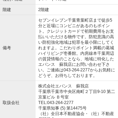
階建
2階建
セブンイレブン千葉青葉町店まで徒歩5
分と近場にコンビニがあるのもポイン
ト。クレジットカードで初期費用をお支
払いいただける物件です。防犯意識の高
い防犯強化地域は犯罪を最小限にしてく
備考
れますよ。こだわりポイント満載の葛城
ハイリビング壱番館。内房線本千葉周辺
の賃貸情報のことなら、地域に特化した
エバンス 蘇我店にお問い合わせ下さ
い。ご連絡は043-264-2277からお気軽に
どうぞ、お待ちしております。
株式会社エバンス 蘇我店
千葉県千葉市中央区南町２丁目9-10 第二
京葉ビル Ｂ号室
取扱会社
TEL:043-264-2277
千葉県知事 (5) 第14475号
（社）全日本不動産協会・（社）不動産