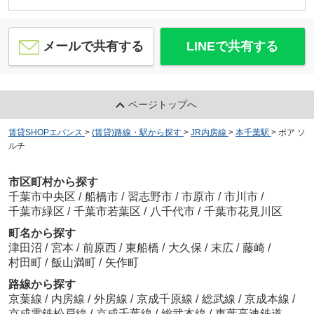
メールで共有する
LINEで共有する
ページトップへ
賃貸SHOPエバンス
>
(賃貸)路線・駅から探す
>
JR内房線
>
本千葉駅
>
ボア ソ
ルチ
市区町村から探す
千葉市中央区
/
船橋市
/
習志野市
/
市原市
/
市川市
/
千葉市緑区
/
千葉市若葉区
/
八千代市
/
千葉市花見川区
町名から探す
津田沼
/
宮本
/
前原西
/
東船橋
/
大久保
/
末広
/
藤崎
/
村田町
/
飯山満町
/
矢作町
路線から探す
京葉線
/
内房線
/
外房線
/
京成千原線
/
総武線
/
京成本線
/
京成電鉄松戸線
/
京成千葉線
/
総武本線
/
東葉高速鉄道