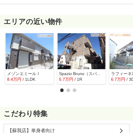
エリアの近い物件
メゾンエミールⅠ
Spazio Bruno（スパシオブルーノ）
ラフィーネ
8.4
万
円
/ 1LDK
5.7
万
円
/ 1R
6.7
万
円
/ 3
こだわり特集
【蘇我店】単身者向け