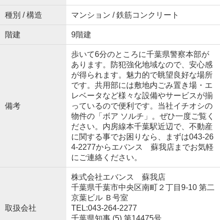
種別 / 構造
マンション / 鉄筋コンクリート
階建
9階建
歩いて6分のところに千葉県警察本部が
あります。防犯強化地域なので、安心感
が得られます。魅力的で眺望良好な場所
です。共用部には敷地内ごみ置き場・エ
レベータなど様々な設備やサービスが揃
備考
っているので便利です。当社イチオシの
物件の「ボア ソルチ」。ぜひ一度ご覧く
ださい。内房線本千葉駅近辺で、不動産
に関する事でお困りなら、まずは043-26
4-2277からエバンス 蘇我店までお気軽
にご連絡ください。
株式会社エバンス 蘇我店
千葉県千葉市中央区南町２丁目9-10 第二
京葉ビル Ｂ号室
取扱会社
TEL:043-264-2277
千葉県知事 (5) 第14475号