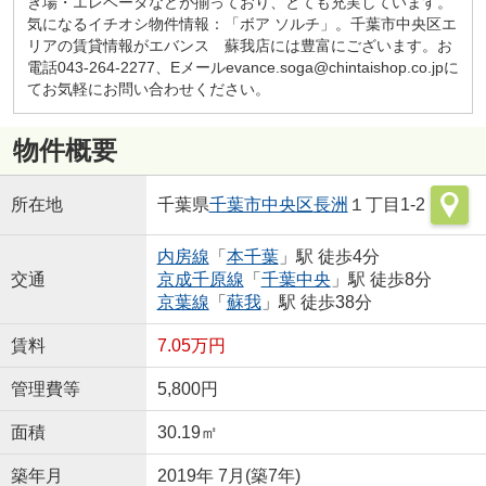
き場・エレベータなどが揃っており、とても充実しています。
気になるイチオシ物件情報：「ボア ソルチ」。千葉市中央区エ
リアの賃貸情報がエバンス 蘇我店には豊富にございます。お
電話043-264-2277、Eメールevance.soga@chintaishop.co.jpに
てお気軽にお問い合わせください。
物件概要
所在地
千葉県
千葉市中央区
長洲
１丁目1-2
内房線
「
本千葉
」駅 徒歩4分
交通
京成千原線
「
千葉中央
」駅 徒歩8分
京葉線
「
蘇我
」駅 徒歩38分
賃料
7.05万円
管理費等
5,800円
面積
30.19㎡
築年月
2019年 7月(築7年)