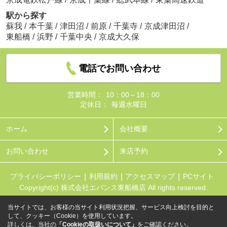
駅から探す
蘇我
/
本千葉
/
津田沼
/
前原
/
千葉寺
/
京成津田沼
/
東船橋
/
浜野
/
千葉中央
/
京成大久保
電話でお問い合わせ
営業時間：
10：00～18：00
定休日：
毎週水曜日
ホーム
会社概要
お問い合わせ
来店予約
プライバシーポリシー
利用規約
アクセスマップ
PCサイト
Copyright(c) 株式会社エバンス東船橋店 All rights reserved.
当サイトでは、お客様の当サイト利用状況把握、サービス向上検討を目的と
して、クッキー（Cookie）を使用しています。
詳しくは、当社の
「Cookieの取扱いについて」
をご確認ください。