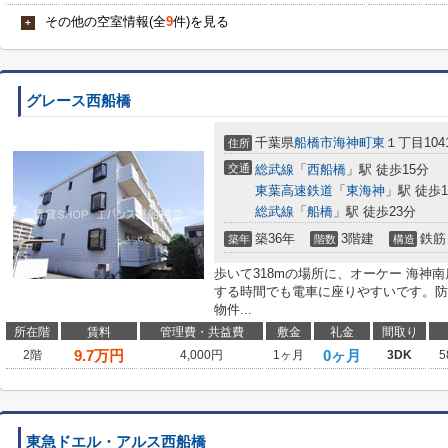
その他の空室情報(全
9
件)を見る
+
グレース西船橋
千葉県
船橋市
海神町東
１丁目104
住所
交通
総武線
「
西船橋
」駅 徒歩15分
東葉高速鉄道
「
東海神
」駅 徒歩1
総武線
「
船橋
」駅 徒歩23分
築36年
3階建
鉄筋
築年
階数
構造
歩いて318mの場所に、オーケー 海神
する時間でも電車に座りやすいです。防
物件...
所在階
賃料
管理費・共益費
敷金
礼金
間取り
9.7
万円
0ヶ月
2階
4,000円
1ヶ月
3DK
5
東急ドエル・アルス西船橋