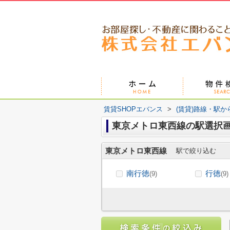
賃貸SHOPエバンス
>
(賃貸)路線・駅か
東京メトロ東西線の駅選択
東京メトロ東西線
駅で絞り込む
南行徳
行徳
(9)
(9)