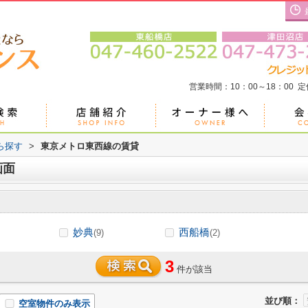
営業時間：10：00～18：00 
ら探す
>
東京メトロ東西線の賃貸
画面
妙典
西船橋
(9)
(2)
3
件が該当
並び順：
空室物件のみ表示