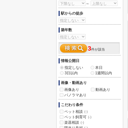
～
駅からの徒歩
築年数
3
件が該当
情報公開日
指定しない
本日
3日以内
1週間以内
画像・動画あり
画像あり
動画あり
パノラマあり
こだわり条件
ペット相談
(-)
ペット飼育可
(-)
楽器相談
(-)
陽当り良好