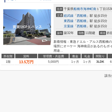
千葉県
船橋市
海神町南
１丁目1530
住所
交通
総武線
「
西船橋
」駅 徒歩15分
東西線
「
西船橋
」駅 徒歩15分
京葉線
「
西船橋
」駅 徒歩15分
築32年
11階建
鉄
築年
階数
構造
新着情報：東急ドエル・アルス西船橋の
場所にオーケー 海神南店があるのもポ
用途...
所在階
賃料
管理費・共益費
敷金
礼金
間取り
13.5
万円
1階
5,000円
1ヶ月
1ヶ月
3LDK
6
該当