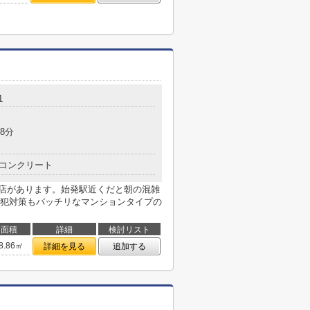
1
8分
コンクリート
南店があります。始発駅近くだと朝の混雑
犯対策もバッチリなマンションタイプの
面積
詳細
検討リスト
8.86㎡
詳細を見る
追加する