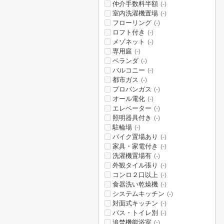
仲介手数料半額
(-)
室内洗濯機置場
(-)
フローリング
(-)
ロフト付き
(-)
メゾネット
(-)
専用庭
(-)
ベランダ
(-)
バルコニー
(-)
都市ガス
(-)
プロパンガス
(-)
オール電化
(-)
エレベーター
(-)
照明器具付き
(-)
駐輪場
(-)
バイク置場あり
(-)
家具・家電付き
(-)
洗濯機置場有
(-)
外観タイル張り
(-)
コンロ２口以上
(-)
食器洗い乾燥機
(-)
システムキッチン
(-)
対面式キッチン
(-)
バス・トイレ別
(-)
追焚機能浴室
(-)