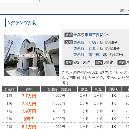
該当
Nグランツ押切
千葉県
市川市
押切
9-5
住所
交通
東西線
「
行徳
」駅 徒歩9分
東西線
「
妙典
」駅 徒歩19分
東西線
「
南行徳
」駅 徒歩29分
築1年未満
3階建
築年
階数
構造
こちらの物件から321m以内に「ビッ
らは初期費用をカードでお支払いいただ
省け...
所在階
賃料
管理費・共益費
敷金
礼金
間取り
7.7
万円
1階
4,000円
1ヶ月
1ヶ月
1K
2
7.8
万円
1階
4,000円
1ヶ月
1ヶ月
1K
2
7.9
万円
1階
4,000円
1ヶ月
1ヶ月
1K
2
8
万円
2階
4,000円
1ヶ月
1ヶ月
1K
2
8.2
万円
2階
4,000円
1ヶ月
1ヶ月
1K
2