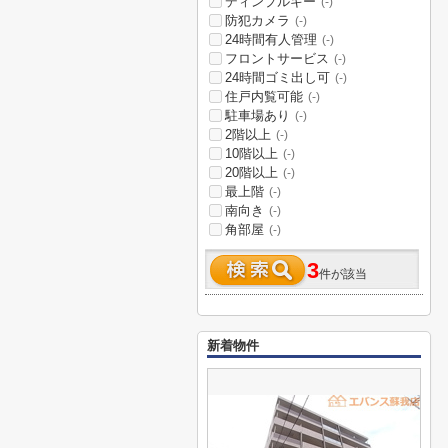
ディンプルキー
(-)
防犯カメラ
(-)
24時間有人管理
(-)
フロントサービス
(-)
24時間ゴミ出し可
(-)
住戸内覧可能
(-)
駐車場あり
(-)
2階以上
(-)
10階以上
(-)
20階以上
(-)
最上階
(-)
南向き
(-)
角部屋
(-)
3
件が該当
新着物件