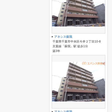
アネシス蘇我
千葉県千葉市中央区今井２丁目10-8
京葉線「蘇我」駅 徒歩1分
築3年
アネシス蘇我