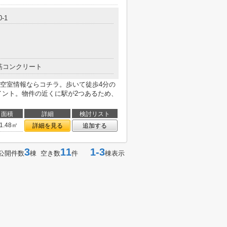
-1
筋コンクリート
空室情報ならコチラ。歩いて徒歩4分の
イント。物件の近くに駅が2つあるため、
面積
詳細
検討リスト
1.48㎡
詳細を見る
追加する
3
11
1-3
公開件数
棟 空き数
件
棟表示