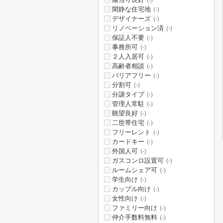
(-)
閑静な住宅地
(-)
デザイナーズ
(-)
リノベーション済
(-)
保証人不要
(-)
事務所可
(-)
２人入居可
(-)
高齢者相談
(-)
バリアフリー
(-)
分割可
(-)
分譲タイプ
(-)
管理人常駐
(-)
眺望良好
(-)
二世帯住宅
(-)
フリーレント
(-)
カードキー
(-)
外国人可
(-)
ガスコンロ設置可
(-)
ルームシェア可
(-)
学生向け
(-)
カップル向け
(-)
女性向け
(-)
ファミリー向け
(-)
仲介手数料無料
(-)