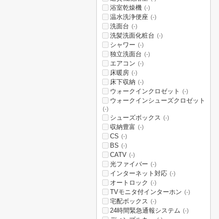
浴室乾燥機
(-)
温水洗浄便座
(-)
洗面台
(-)
洗髪洗面化粧台
(-)
シャワー
(-)
独立洗面台
(-)
エアコン
(-)
床暖房
(-)
床下収納
(-)
ウォークインクロゼット
(-)
ウォークインシューズクロゼット
(-)
シューズボックス
(-)
収納豊富
(-)
CS
(-)
BS
(-)
CATV
(-)
光ファイバー
(-)
インターネット対応
(-)
オートロック
(-)
TVモニタ付インターホン
(-)
宅配ボックス
(-)
24時間緊急通報システム
(-)