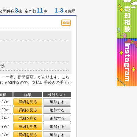
3
11
1-3
公開件数
棟 空き数
件
棟表示
木造
グ・エー市川伊勢宿店」があります。こち
ける物件なので、支払い手続きの手間が
面積
詳細
検討リスト
0.47㎡
詳細を見る
追加する
0.99㎡
詳細を見る
追加する
0.74㎡
詳細を見る
追加する
0.99㎡
詳細を見る
追加する
0.47㎡
詳細を見る
追加する