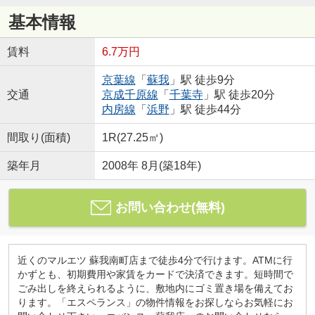
基本情報
賃料
6.7万円
京葉線
「
蘇我
」駅 徒歩9分
交通
京成千原線
「
千葉寺
」駅 徒歩20分
内房線
「
浜野
」駅 徒歩44分
間取り(面積)
1R(27.25㎡)
築年月
2008年 8月(築18年)
お問い合わせ(無料)
近くのマルエツ 蘇我南町店まで徒歩4分で行けます。ATMに行
かずとも、初期費用や家賃をカードで決済できます。短時間で
ごみ出しを終えられるように、敷地内にゴミ置き場を備えてお
ります。「エスペランス」の物件情報をお探しならお気軽にお