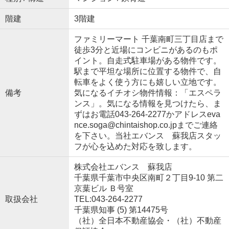
階建
3階建
ファミリーマート 千葉南町三丁目店まで
徒歩3分と近場にコンビニがあるのもポ
イント。自走式駐車場がある物件です。
駅まで平坦な場所に位置する物件で、自
転車をよく使う方にも嬉しい立地です。
備考
気になるイチオシ物件情報：「エスペラ
ンス」。気になる情報を見つけたら、ま
ずはお電話043-264-2277かアドレスeva
nce.soga@chintaishop.co.jpまでご連絡
を下さい。当社エバンス 蘇我店スタッ
フが心を込めた対応を致します。
株式会社エバンス 蘇我店
千葉県千葉市中央区南町２丁目9-10 第二
京葉ビル Ｂ号室
取扱会社
TEL:043-264-2277
千葉県知事 (5) 第14475号
（社）全日本不動産協会・（社）不動産