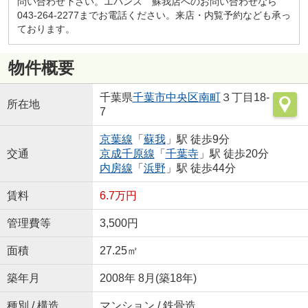
問い合わせ下さい。エバンス 蘇我店へのお問い合わせなら
043-264-2277までお電話ください。来店・内覧予約なども承っ
ております。
物件概要
千葉県
千葉市中央区
南町
３丁目18-
所在地
7
京葉線
「
蘇我
」駅 徒歩9分
交通
京成千原線
「
千葉寺
」駅 徒歩20分
内房線
「
浜野
」駅 徒歩44分
賃料
6.7万円
管理費等
3,500円
面積
27.25㎡
築年月
2008年 8月(築18年)
種別 / 構造
マンション / 鉄骨造