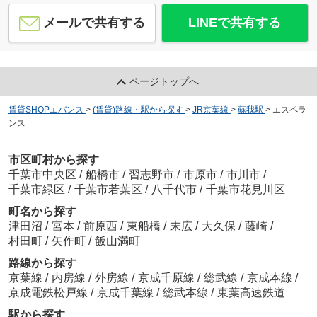
メールで共有する
LINEで共有する
ページトップへ
賃貸SHOPエバンス
>
(賃貸)路線・駅から探す
>
JR京葉線
>
蘇我駅
>
エスペラ
ンス
市区町村から探す
千葉市中央区
/
船橋市
/
習志野市
/
市原市
/
市川市
/
千葉市緑区
/
千葉市若葉区
/
八千代市
/
千葉市花見川区
町名から探す
津田沼
/
宮本
/
前原西
/
東船橋
/
末広
/
大久保
/
藤崎
/
村田町
/
矢作町
/
飯山満町
路線から探す
京葉線
/
内房線
/
外房線
/
京成千原線
/
総武線
/
京成本線
/
京成電鉄松戸線
/
京成千葉線
/
総武本線
/
東葉高速鉄道
駅から探す