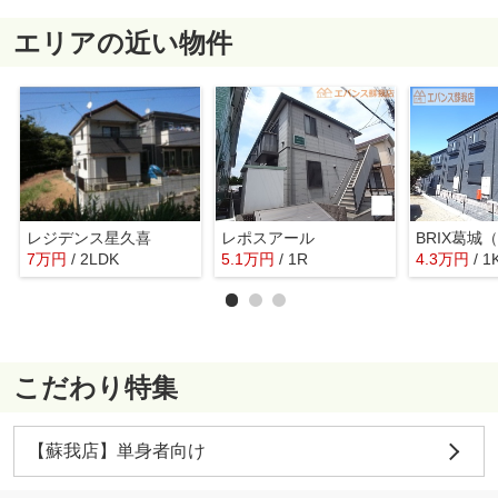
エリアの近い物件
レジデンス星久喜
レポスアール
7
万
円
/ 2LDK
5.1
万
円
/ 1R
4.3
万
円
/ 1
こだわり特集
【蘇我店】単身者向け