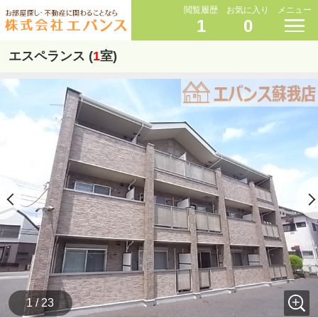
閲覧履歴
お気に入り
メニュー
1
0
エスペランス (
1
室)
1 / 23