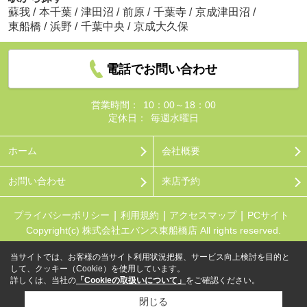
蘇我
/
本千葉
/
津田沼
/
前原
/
千葉寺
/
京成津田沼
/
東船橋
/
浜野
/
千葉中央
/
京成大久保
電話でお問い合わせ
営業時間：
10：00～18：00
定休日：
毎週水曜日
ホーム
会社概要
お問い合わせ
来店予約
プライバシーポリシー
利用規約
アクセスマップ
PCサイト
Copyright(c) 株式会社エバンス東船橋店 All rights reserved.
当サイトでは、お客様の当サイト利用状況把握、サービス向上検討を目的と
して、クッキー（Cookie）を使用しています。
詳しくは、当社の
「Cookieの取扱いについて」
をご確認ください。
閉じる